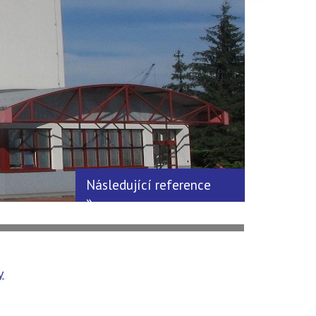
Následující reference
»
y