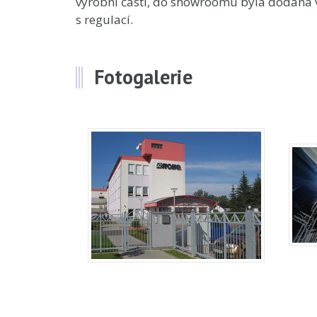
výrobní části, do showroomu byla dodána 
s regulací.
Fotogalerie